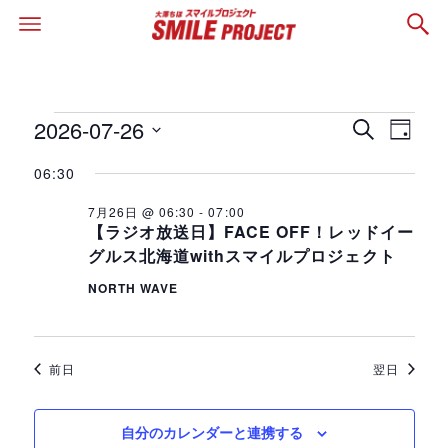
2026-07-26
イ
イ
イ
検
日
索
日
付
ベ
06:30
ベ
ベ
付
ン
7月26日 @ 06:30
-
07:00
を
ン
ン
【ラジオ放送日】FACE OFF！レッドイー
ト
選
グルス北海道withスマイルプロジェクト
ト
択
ト
ビ
NORTH WAVE
を
ュ
for
検
ー
前日
翌日
2026
ナ
索
自分のカレンダーと連携する
ビ