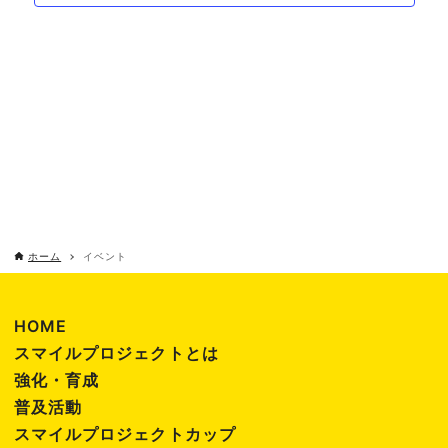
年
し
ゲ
7
て
ー
月
ナ
シ
ビ
26
ョ
ゲ
ン
日
ー
ホーム
イベント
シ
ョ
HOME
スマイルプロジェクトとは
ン
強化・育成
普及活動
を
スマイルプロジェクトカップ