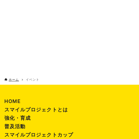
年
し
ゲ
7
て
ー
月
ナ
シ
ビ
10
ョ
ゲ
ン
日
ー
ホーム
イベント
シ
ョ
HOME
スマイルプロジェクトとは
ン
強化・育成
普及活動
を
スマイルプロジェクトカップ