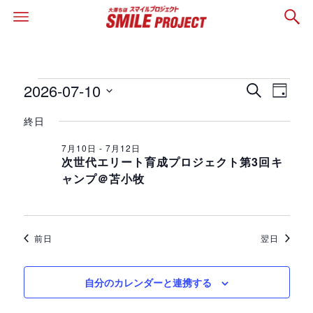
2026-07-10
イ
イ
イ
検
日
索
日
付
ベ
終日
ベ
ベ
付
ン
7月10日
-
7月12日
を
ン
ン
次世代エリート育成プロジェクト第3回キ
ト
選
ャンプ＠苫小牧
ト
択
ト
ビ
を
ュ
for
前日
翌日
検
ー
2026
ナ
自分のカレンダーと連携する
索
ビ