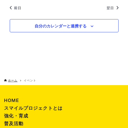
年
し
前日
翌日
ゲ
12
て
ー
自分のカレンダーと連携する
月
ナ
シ
ビ
21
ョ
ゲ
ン
日
ー
シ
ホーム
イベント
ョ
HOME
ン
スマイルプロジェクトとは
強化・育成
を
普及活動