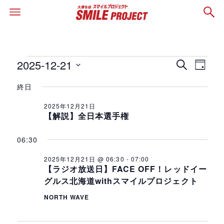
2025-12-21
イ
イ
イ
検
日
索
日
付
ベ
終日
ベ
ベ
付
ン
2025年12月21日
を
ン
ン
【解説】全日本選手権
ト
選
ト
択
06:30
ト
ビ
を
2025年12月21日 @ 06:30
-
07:00
ュ
for
【ラジオ放送日】FACE OFF！レッドイー
検
グルス北海道withスマイルプロジェクト
ー
2025
NORTH WAVE
ナ
索
ビ